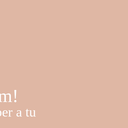
rim!
per a tu