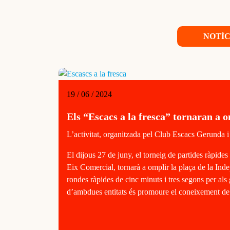
NOTÍC
19 / 06 / 2024
Els “Escacs a la fresca” tornaran a 
L’activitat, organitzada pel Club Escacs Gerunda i 
El dijous 27 de juny, el torneig de partides ràpid
Eix Comercial, tornarà a omplir la plaça de la Inde
rondes ràpides de cinc minuts i tres segons per als 
d’ambdues entitats és promoure el coneixement de l’e