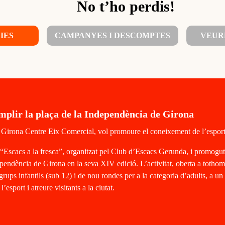
No t’ho perdis!
IES
CAMPANYES I DESCOMPTES
VEUR
omplir la plaça de la Independència de Girona
Girona Centre Eix Comercial, vol promoure el coneixement de l’esport i 
es “Escacs a la fresca”, organitzat pel Club d’Escacs Gerunda, i promogu
pendència de Girona en la seva XIV edició. L’activitat, oberta a tothom, 
grups infantils (sub 12) i de nou rondes per a la categoria d’adults, a u
sport i atreure visitants a la ciutat.