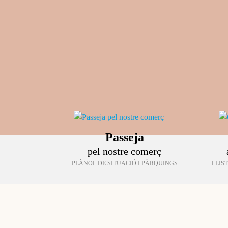
Passeja
pel nostre comerç
PLÀNOL DE SITUACIÓ I PÀRQUINGS
LLIS