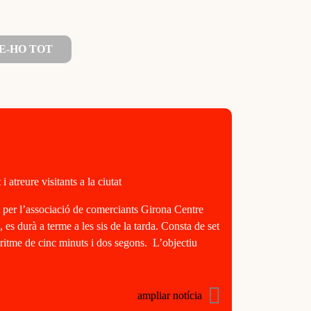
E-HO TOT
atreure visitants a la ciutat
t per l’associació de comerciants Girona Centre
es durà a terme a les sis de la tarda. Consta de set
n ritme de cinc minuts i dos segons. L’objectiu
ampliar notícia