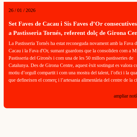
26 / 01 / 2026
Set Faves de Cacau i Sis Faves d’Or consecutives
a Pastisseria Tornés, referent dolç de Girona Ce
La Pastisseria Tornés ha estat reconeguda novament amb la Fava 
Cacau i la Fava d'Or, sumant guardons que la consoliden com a Mi
Pastisseria del Gironès i com una de les 50 millors pastisseries de
Catalunya. Des de Girona Centre, aquest èxit sostingut es valora 
motiu d’orgull compartit i com una mostra del talent, l’ofici i la qua
que defineixen el comerç i l’artesania alimentària del centre de la ci
ampliar notí