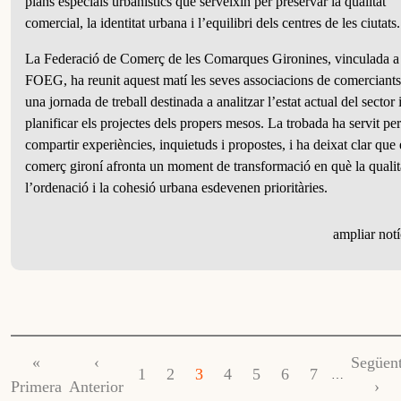
plans especials urbanístics que serveixin per preservar la qualitat
comercial, la identitat urbana i l’equilibri dels centres de les ciutats.
La Federació de Comerç de les Comarques Gironines, vinculada a 
FOEG, ha reunit aquest matí les seves associacions de comerciants
una jornada de treball destinada a analitzar l’estat actual del sector 
planificar els projectes dels propers mesos. La trobada ha servit per
compartir experiències, inquietuds i propostes, i ha deixat clar que 
comerç gironí afronta un moment de transformació en què la qualit
l’ordenació i la cohesió urbana esdevenen prioritàries.
ampliar notí
Paginació
Primera pàgina
Pàgina anterior
Pàgina 
«
‹
Següen
Page
Page
Pàgina actual
Page
Page
Page
Page
1
2
3
4
5
6
7
…
Primera
Anterior
›