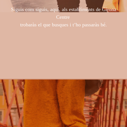
Siguis com siguis, aquí, als establiments de Girona
Centre
trobaràs el que busques i t’ho passaràs bé.