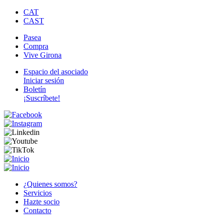
Pasar
CAT
al
CAST
contenido
Pasea
principal
Compra
Secondary
Vive Girona
Navigation
Espacio del asociado
Iniciar sesión
Menú
Boletín
de
¡Suscríbete!
cuenta
de
usuario
¿Quienes somos?
Servicios
Navegación
Hazte socio
principal
Contacto