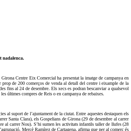
t nadalenca.
ó Girona Centre Eix Comercial ha presentat la imatge de campanya en
r prop de 200 comerços de venda al detall del centre i eixample de la
tzades fins al 24 de desembre. Els xecs es podran bescanviar a qualsevol
per a les últimes compres de Reis o en campanya de rebaixes.
ies al suport de l’ajuntament de la ciutat. Entre aquestes destaquen els
rer Santa Clara), els Gospelians de Girona (29 de desembre al carrer
l carrer Nou). S’hi sumen les activitats infantils taller de llufes (28
 l’agrupació, Mercè Ramírez de Cartagena, afirma que per al comerç és