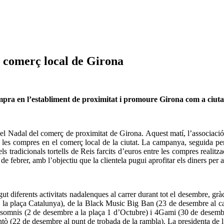
l comerç local de Girona
mpra en l’establiment de proximitat i promoure Girona com a ciuta
el Nadal del comerç de proximitat de Girona. Aquest matí, l’associaci
 les compres en el comerç local de la ciutat. La campanya, seguida pe
 els tradicionals tortells de Reis farcits d’euros entre les compres reali
 24 de febrer, amb l’objectiu que la clientela pugui aprofitar els diners 
 diferents activitats nadalenques al carrer durant tot el desembre, gràc
a plaça Catalunya), de la Black Music Big Ban (23 de desembre al car
asomnis (2 de desembre a la plaça 1 d’Octubre) i 4Gami (30 de desembre a
Antò (22 de desembre al punt de trobada de la rambla). La presidenta de