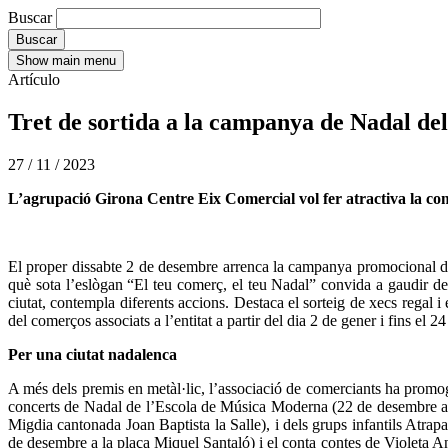
Buscar
Show main menu
Artículo
Tret de sortida a la campanya de Nadal de
27 / 11 / 2023
L’agrupació Girona Centre Eix Comercial vol fer atractiva la co
El proper dissabte 2 de desembre arrenca la campanya promocional d
què sota l’eslògan “El teu comerç, el teu Nadal” convida a gaudir de
ciutat, contempla diferents accions. Destaca el sorteig de xecs regal i
del comerços associats a l’entitat a partir del dia 2 de gener i fins el
Per una ciutat nadalenca
A més dels premis en metàl·lic, l’associació de comerciants ha promogut
concerts de Nadal de l’Escola de Música Moderna (22 de desembre a l
Migdia cantonada Joan Baptista la Salle), i dels grups infantils Atrap
de desembre a la plaça Miquel Santaló) i el conta contes de Violeta 