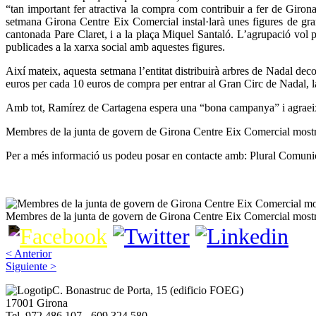
“tan important fer atractiva la compra com contribuir a fer de Girona
setmana Girona Centre Eix Comercial instal·larà unes figures de gra
cantonada Pare Claret, i a la plaça Miquel Santaló. L’agrupació vol pr
publicades a la xarxa social amb aquestes figures.
Així mateix, aquesta setmana l’entitat distribuirà arbres de Nadal dec
euros per cada 10 euros de compra per entrar al Gran Circ de Nadal, l
Amb tot, Ramírez de Cartagena espera una “bona campanya” i agraeix l
Membres de la junta de govern de Girona Centre Eix Comercial mostr
Per a més informació us podeu posar en contacte amb: Plural Comun
Membres de la junta de govern de Girona Centre Eix Comercial mostr
< Anterior
Siguiente >
Imagen
C. Bonastruc de Porta, 15 (edificio FOEG)
17001 Girona
Tel. 972 486 107 - 609 324 580