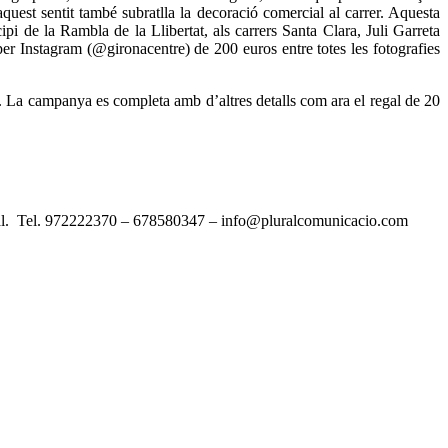
quest sentit també subratlla la decoració comercial al carrer. Aquesta
 de la Rambla de la Llibertat, als carrers Santa Clara, Juli Garreta
 per Instagram (@gironacentre) de 200 euros entre totes les fotografies
es. La campanya es completa amb d’altres detalls com ara el regal de 20
cial. Tel. 972222370 – 678580347 – info@pluralcomunicacio.com