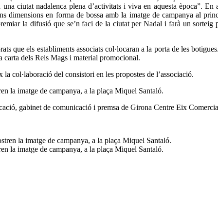
 una ciutat nadalenca plena d’activitats i viva en aquesta època”. En a
ns dimensions en forma de bossa amb la imatge de campanya al principi
emiar la difusió que se’n faci de la ciutat per Nadal i farà un sorteig
orats que els establiments associats col·locaran a la porta de les botigu
a carta dels Reis Mags i material promocional.
a col·laboració del consistori en les propostes de l’associació.
en la imatge de campanya, a la plaça Miquel Santaló.
icació, gabinet de comunicació i premsa de Girona Centre Eix Comer
en la imatge de campanya, a la plaça Miquel Santaló.