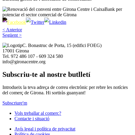
< Anterior
Següent >
Imagen
C. Bonastruc de Porta, 15 (edifici FOEG)
17001 Girona
Tel. 972 486 107 - 609 324 580
info@gironacentre.org
Subscriu-te al nostre butlletí
Introdueix la teva adreça de correu electrònic per rebre les notícies
del comerç de Girona. Hi sortiràs guanyant!
Subscriure'm
Vols treballar al comerç?
Contacte i situació
Footer
Navigation
Avís legal i política de privacitat
Política de cookies