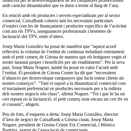
financera per al desenvolupament de les campanyes promocionals
amb caràcter dinamitzador que es duen a terme al llarg de l’any.
En relació amb els productes i serveis especialitzats per al sector
comercial, CaixaBank cobreix tant les necessitats particulars
d’estalvi com les de finançament i productes específics de l’activitat
com ara els TPVs, assegurances professionals i bestretes de
facturació del TPV, entre d’altres.
Josep Maria González ha posat de manifest que “aquest acord
reflecteix la voluntat de l’entitat de continuar treballant estretament
amb el petit comerç de Girona de manera que els botiguers vegin el
nostre tarannà proper i beneficiós per als establiments”. Per la seva
part, Josep Maria Noguer, també ha posat en valor l’acord amb
l’entitat. El president de Girona Centre ha dit que “necessitem
d’aliances per desenvolupar campanyes que facin entrar clients als
nostres comerços”. “Tant el suport a la dinamització comercial com
el tractament preferencial en productes necessaris per a la millora
dels nostres negocis són claus”, afirma Noguer. “Tot i que hi ha un
cert repunt en la facturació, el petit comerç nota encara un cert fre en
el consum”, afegeix.
Peu de foto, d’esquerra a dreta: Josep Maria González, director
d’àrea de negoci de CaixaBank a Girona ciutat, Josep Maria
Noguer, president de Girona Centre Eix Comercial, i Mònica
Bartrina, gerent de l’associació de comerciants.