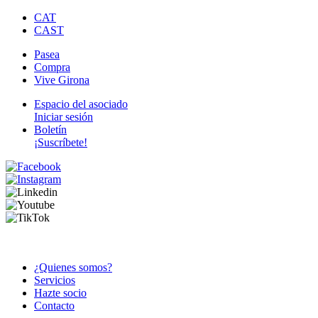
Pasar
CAT
al
CAST
contenido
Pasea
principal
Compra
Secondary
Vive Girona
Navigation
Espacio del asociado
Iniciar sesión
Menú
Boletín
de
¡Suscríbete!
cuenta
de
usuario
¿Quienes somos?
Servicios
Navegación
Hazte socio
principal
Contacto