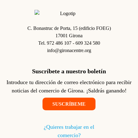
Imagen
C. Bonastruc de Porta, 15 (edificio FOEG)
17001 Girona
Tel. 972 486 107 - 609 324 580
info@gironacentre.org
Suscríbete a nuestro boletín
Introduce tu dirección de correo electrónico para recibir
noticias del comercio de Girona. ¡Saldrás ganando!
SUSCRÍBEME
Footer Navigation
¿Quieres trabajar en el
comercio?