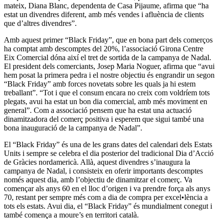
mateix, Diana Blanc, dependenta de Casa Pijaume, afirma que “ha
estat un divendres diferent, amb més vendes i afluència de clients
que d’altres divendres”.
Amb aquest primer “Black Friday”, que en bona part dels comerços
ha comptat amb descomptes del 20%, l’associació Girona Centre
Eix Comercial dóna així el tret de sortida de la campanya de Nadal.
El president dels comerciants, Josep Maria Noguer, afirma que “avui
hem posat la primera pedra i el nostre objectiu és engrandir un segon
“Black Friday” amb forces novetats sobre les quals ja hi estem
treballant”. “Tot i que el consum encara no creix com voldríem tots
plegats, avui ha estat un bon dia comercial, amb més moviment en
general”. Com a associació pensem que ha estat una actuació
dinamitzadora del comerç positiva i esperem que sigui també una
bona inauguració de la campanya de Nadal”.
El “Black Friday” és una de les grans dates del calendari dels Estats
Units i sempre se celebra el dia posterior del tradicional Dia d’Acció
de Gràcies nordamericà. Allà, aquest divendres s’inaugura la
campanya de Nadal, i consisteix en oferir importants descomptes
només aquest dia, amb l’objectiu de dinamitzar el comerç. Va
començar als anys 60 en el lloc d’origen i va prendre força als anys
70, restant per sempre més com a dia de compra per excel•lència a
tots els estats. Avui dia, el “Black Friday” és mundialment conegut i
també comença a moure’s en territori català.