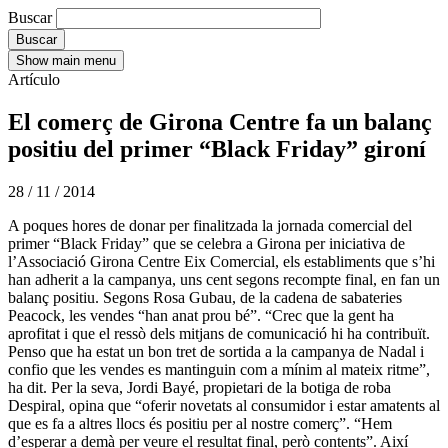
Buscar
Show main menu
Artículo
El comerç de Girona Centre fa un balanç
positiu del primer “Black Friday” gironí
28 / 11 / 2014
A poques hores de donar per finalitzada la jornada comercial del
primer “Black Friday” que se celebra a Girona per iniciativa de
l’Associació Girona Centre Eix Comercial, els establiments que s’hi
han adherit a la campanya, uns cent segons recompte final, en fan un
balanç positiu. Segons Rosa Gubau, de la cadena de sabateries
Peacock, les vendes “han anat prou bé”. “Crec que la gent ha
aprofitat i que el ressò dels mitjans de comunicació hi ha contribuït.
Penso que ha estat un bon tret de sortida a la campanya de Nadal i
confio que les vendes es mantinguin com a mínim al mateix ritme”,
ha dit. Per la seva, Jordi Bayé, propietari de la botiga de roba
Despiral, opina que “oferir novetats al consumidor i estar amatents al
que es fa a altres llocs és positiu per al nostre comerç”. “Hem
d’esperar a demà per veure el resultat final, però contents”. Així