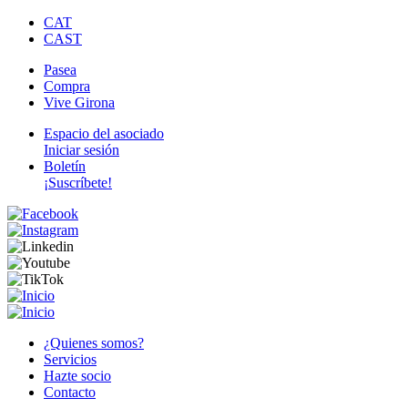
Pasar
CAT
al
CAST
contenido
Pasea
principal
Compra
Secondary
Vive Girona
Navigation
Espacio del asociado
Iniciar sesión
Menú
Boletín
de
¡Suscríbete!
cuenta
de
usuario
¿Quienes somos?
Servicios
Navegación
Hazte socio
principal
Contacto