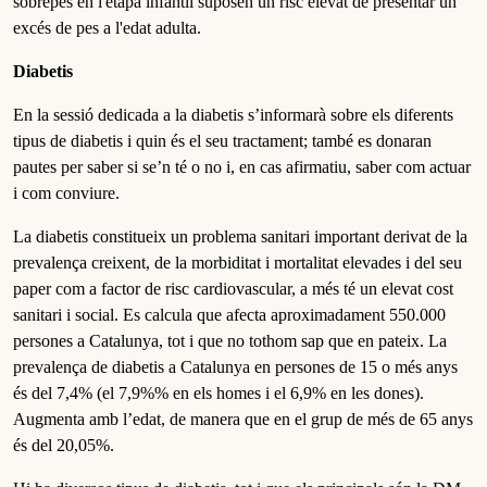
sobrepès en l'etapa infantil suposen un risc elevat de presentar un
excés de pes a l'edat adulta.
Diabetis
En la sessió dedicada a la diabetis s’informarà sobre els diferents
tipus de diabetis i quin és el seu tractament; també es donaran
pautes per saber si se’n té o no i, en cas afirmatiu, saber com actuar
i com conviure.
La diabetis constitueix un problema sanitari important derivat de la
prevalença creixent, de la morbiditat i mortalitat elevades i del seu
paper com a factor de risc cardiovascular, a més té un elevat cost
sanitari i social. Es calcula que afecta aproximadament 550.000
persones a Catalunya, tot i que no tothom sap que en pateix. La
prevalença de diabetis a Catalunya en persones de 15 o més anys
és del 7,4% (el 7,9%% en els homes i el 6,9% en les dones).
Augmenta amb l’edat, de manera que en el grup de més de 65 anys
és del 20,05%.