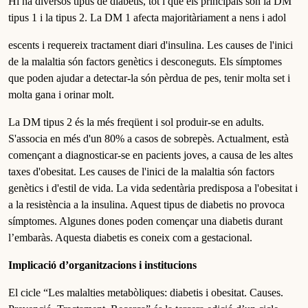
Hi ha diversos tipus de diabetis, tot i que els principals són la DM
tipus 1 i la tipus 2. La DM 1 afecta majoritàriament a nens i adol
escents i requereix tractament diari d'insulina. Les causes de l'inici
de la malaltia són factors genètics i desconeguts. Els símptomes
que poden ajudar a detectar-la són pèrdua de pes, tenir molta set i
molta gana i orinar molt.
La DM tipus 2 és la més freqüent i sol produir-se en adults.
S'associa en més d'un 80% a casos de sobrepès. Actualment, està
començant a diagnosticar-se en pacients joves, a causa de les altes
taxes d'obesitat. Les causes de l'inici de la malaltia són factors
genètics i d'estil de vida. La vida sedentària predisposa a l'obesitat i
a la resistència a la insulina. Aquest tipus de diabetis no provoca
símptomes. Algunes dones poden començar una diabetis durant
l’embaràs. Aquesta diabetis es coneix com a gestacional.
Implicació d’organitzacions i institucions
El cicle “Les malalties metabòliques: diabetis i obesitat. Causes.