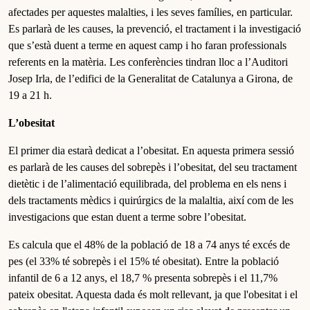
afectades per aquestes malalties, i les seves famílies, en particular.
Es parlarà de les causes, la prevenció, el tractament i la investigació
que s’està duent a terme en aquest camp i ho faran professionals
referents en la matèria. Les conferències tindran lloc a l’Auditori
Josep Irla, de l’edifici de la Generalitat de Catalunya a Girona, de
19 a 21 h.
L’obesitat
El primer dia estarà dedicat a l’obesitat. En aquesta primera sessió
es parlarà de les causes del sobrepès i l’obesitat, del seu tractament
dietètic i de l’alimentació equilibrada, del problema en els nens i
dels tractaments mèdics i quirúrgics de la malaltia, així com de les
investigacions que estan duent a terme sobre l’obesitat.
Es calcula que el 48% de la població de 18 a 74 anys té excés de
pes (el 33% té sobrepès i el 15% té obesitat). Entre la població
infantil de 6 a 12 anys, el 18,7 % presenta sobrepès i el 11,7%
pateix obesitat. Aquesta dada és molt rellevant, ja que l'obesitat i el