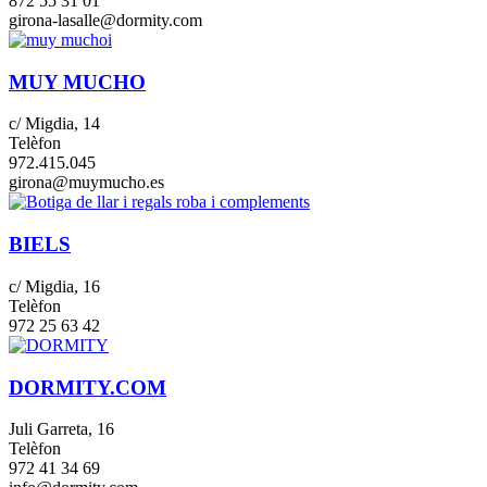
872 55 31 01
girona-lasalle@dormity.com
MUY MUCHO
c/ Migdia, 14
Telèfon
972.415.045
girona@muymucho.es
BIELS
c/ Migdia, 16
Telèfon
972 25 63 42
DORMITY.COM
Juli Garreta, 16
Telèfon
972 41 34 69