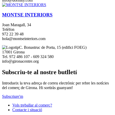
info@dormity.com
MONTSE INTERIORS
Joan Maragall, 34
Telèfon
972 22 39 48
hola@montseinteriors.com
Imagen
C. Bonastruc de Porta, 15 (edifici FOEG)
17001 Girona
Tel. 972 486 107 - 609 324 580
info@gironacentre.org
Subscriu-te al nostre butlletí
Introdueix la teva adreça de correu electrònic per rebre les notícies
del comerç de Girona. Hi sortiràs guanyant!
Subscriure'm
Vols treballar al comerç?
Contacte i situació
Footer